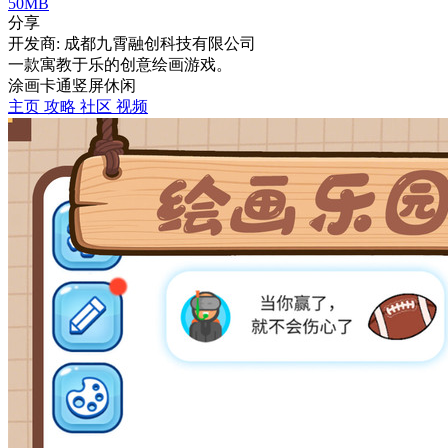
50MB
分享
开发商: 成都九霄融创科技有限公司
一款寓教于乐的创意绘画游戏。
涂画
卡通
竖屏
休闲
主页
攻略
社区
视频