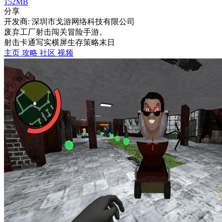
152MB
分享
开发商: 深圳市戈游网络科技有限公司
废弃工厂射击闯关冒险手游。
射击
卡通
写实
横屏
生存
策略
末日
主页
攻略
社区
视频