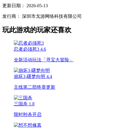
更新日期：
2026-05-13
发行商：
深圳市戈游网络科技有限公司
玩此游戏的玩家还喜欢
忍者必须死3
4.6
全新活动玩法「寻宝大冒险」
崩坏3-曙梦向明
4.4
主线第二部终章更新
三国杀
1.8
限时秒杀开启