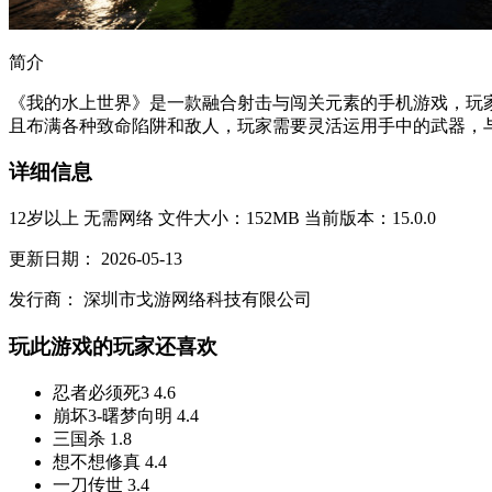
简介
《我的水上世界》是一款融合射击与闯关元素的手机游戏，玩
且布满各种致命陷阱和敌人，玩家需要灵活运用手中的武器，与
详细信息
12岁以上
无需网络
文件大小：152MB
当前版本：15.0.0
更新日期：
2026-05-13
发行商：
深圳市戈游网络科技有限公司
玩此游戏的玩家还喜欢
忍者必须死3
4.6
崩坏3-曙梦向明
4.4
三国杀
1.8
想不想修真
4.4
一刀传世
3.4