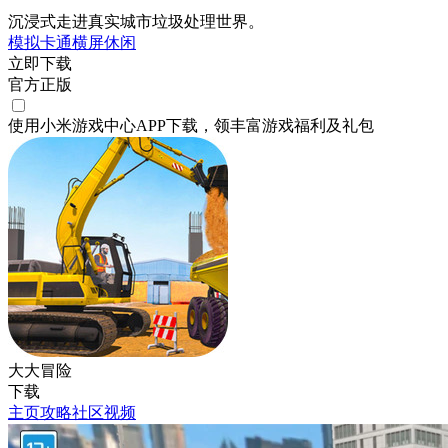
沉浸式走进真实城市垃圾处理世界。
模拟
卡通
横屏
休闲
立即下载
官方正版
使用小米游戏中心APP
下载
，领丰富游戏
福利
及
礼包
大大冒险
下载
主页
攻略
社区
视频