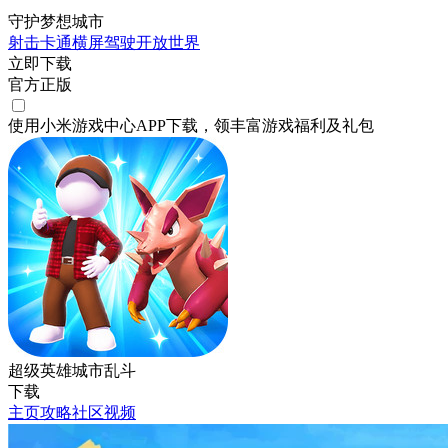
守护梦想城市
射击
卡通
横屏
驾驶
开放世界
立即下载
官方正版
使用小米游戏中心APP
下载
，领丰富游戏
福利
及
礼包
超级英雄城市乱斗
下载
主页
攻略
社区
视频