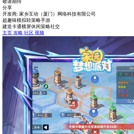
敬请期待
分享
开发商: 家乡互动（厦门）网络科技有限公司
超趣味模拟轻策略手游
建造
卡通
横屏
休闲
策略
社交
主页
攻略
社区
视频