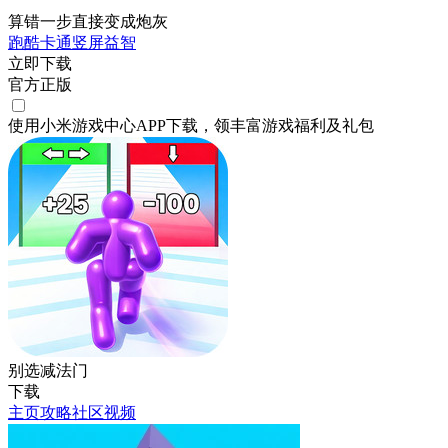
算错一步直接变成炮灰
跑酷
卡通
竖屏
益智
立即下载
官方正版
使用小米游戏中心APP
下载
，领丰富游戏
福利
及
礼包
别选减法门
下载
主页
攻略
社区
视频