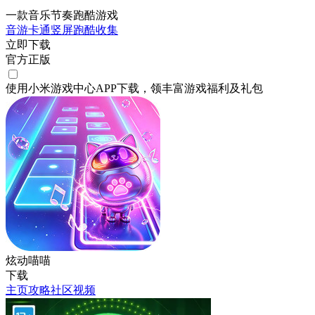
一款音乐节奏跑酷游戏
音游
卡通
竖屏
跑酷
收集
立即下载
官方正版
使用小米游戏中心APP
下载
，领丰富游戏
福利
及
礼包
炫动喵喵
下载
主页
攻略
社区
视频