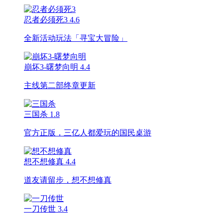
忍者必须死3
4.6
全新活动玩法「寻宝大冒险」
崩坏3-曙梦向明
4.4
主线第二部终章更新
三国杀
1.8
官方正版，三亿人都爱玩的国民桌游
想不想修真
4.4
道友请留步，想不想修真
一刀传世
3.4