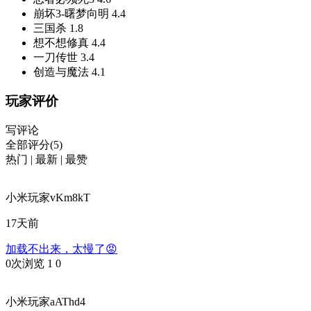
崩坏3-曙梦向明
4.4
三国杀
1.8
想不想修真
4.4
一刀传世
3.4
创造与魔法
4.1
玩家评价
写评论
全部评分(5)
热门
|
最新
|
最赞
小米玩家vKm8kT
17天前
加载不出来，太慢了😡
0次浏览
1
0
小米玩家aAThd4