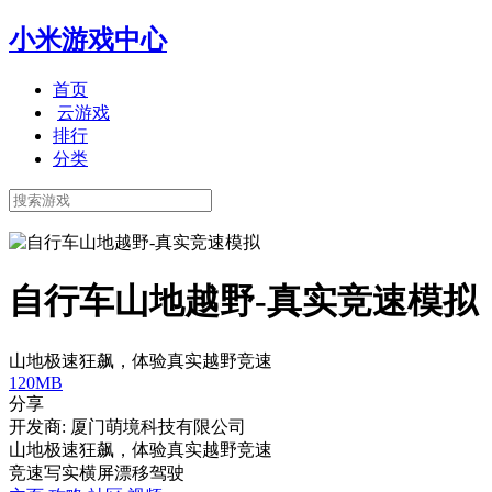
小米游戏中心
首页
云游戏
排行
分类
自行车山地越野-真实竞速模拟
山地极速狂飙，体验真实越野竞速
120MB
分享
开发商: 厦门萌境科技有限公司
山地极速狂飙，体验真实越野竞速
竞速
写实
横屏
漂移
驾驶