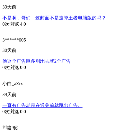
39天前
不是啊，哥们，这封面不是速降王者电脑版的吗？
0次浏览
4
0
3******005
30天前
他这个广告巨多刚岀去就2个广告
0次浏览
0
0
小白_aZrx
39天前
一直有广告老是在通关前就跳出广告。
0次浏览
0
0
ÈÍ骆¹驼