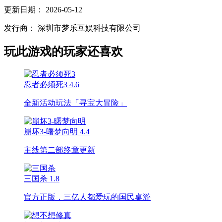
更新日期：
2026-05-12
发行商：
深圳市梦乐互娱科技有限公司
玩此游戏的玩家还喜欢
忍者必须死3
4.6
全新活动玩法「寻宝大冒险」
崩坏3-曙梦向明
4.4
主线第二部终章更新
三国杀
1.8
官方正版，三亿人都爱玩的国民桌游