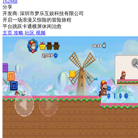
162MB
分享
开发商: 深圳市梦乐互娱科技有限公司
开启一场浪漫又惊险的冒险旅程
平台跳跃
卡通
横屏
休闲
治愈
主页
攻略
社区
视频