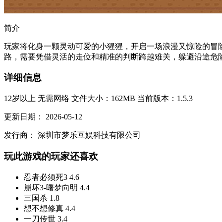
简介
玩家将化身一颗灵动可爱的小猩猩，开启一场浪漫又惊险的冒
路，需要凭借灵活的走位和精准的判断跨越难关，躲避沿途危险
详细信息
12岁以上
无需网络
文件大小：162MB
当前版本：1.5.3
更新日期：
2026-05-12
发行商：
深圳市梦乐互娱科技有限公司
玩此游戏的玩家还喜欢
忍者必须死3
4.6
崩坏3-曙梦向明
4.4
三国杀
1.8
想不想修真
4.4
一刀传世
3.4