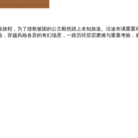
险旅程，为了拯救被困的公主毅然踏上未知旅途。沿途布满重重
，穿越风格各异的奇幻场景，一路历经层层磨难与重重考验，勇敢