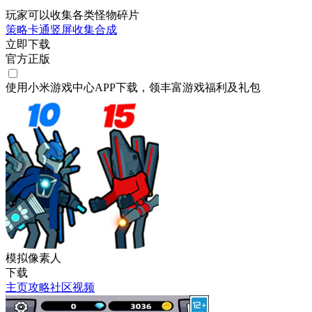
玩家可以收集各类怪物碎片
策略
卡通
竖屏
收集
合成
立即下载
官方正版
使用小米游戏中心APP
下载
，领丰富游戏
福利
及
礼包
模拟像素人
下载
主页
攻略
社区
视频