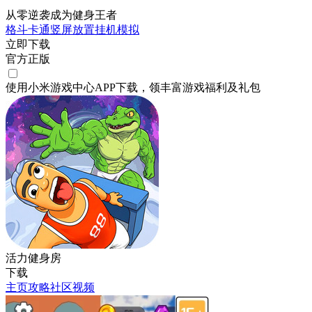
从零逆袭成为健身王者
格斗
卡通
竖屏
放置挂机
模拟
立即下载
官方正版
使用小米游戏中心APP
下载
，领丰富游戏
福利
及
礼包
活力健身房
下载
主页
攻略
社区
视频