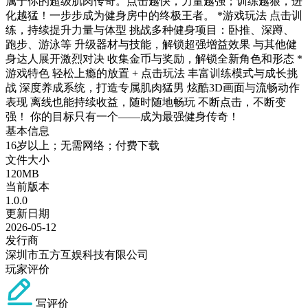
属于你的超级肌肉传奇。点击越快，力量越强；训练越狠，进
化越猛！一步步成为健身房中的终极王者。 *游戏玩法 点击训
练，持续提升力量与体型 挑战多种健身项目：卧推、深蹲、
跑步、游泳等 升级器材与技能，解锁超强增益效果 与其他健
身达人展开激烈对决 收集金币与奖励，解锁全新角色和形态 *
游戏特色 轻松上瘾的放置 + 点击玩法 丰富训练模式与成长挑
战 深度养成系统，打造专属肌肉猛男 炫酷3D画面与流畅动作
表现 离线也能持续收益，随时随地畅玩 不断点击，不断变
强！ 你的目标只有一个——成为最强健身传奇！
基本信息
16岁以上；无需网络；付费下载
文件大小
120MB
当前版本
1.0.0
更新日期
2026-05-12
发行商
深圳市五方互娱科技有限公司
玩家评价
写评价