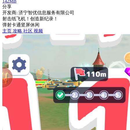
142MB
分享
开发商: 济宁智优信息服务有限公司
射击纸飞机！创造新纪录！
弹射
卡通
竖屏
休闲
主页
攻略
社区
视频