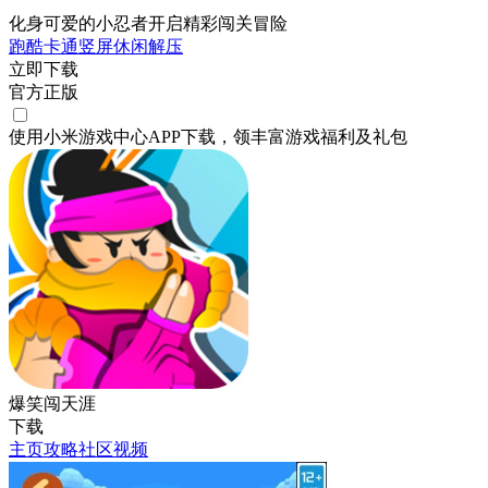
化身可爱的小忍者开启精彩闯关冒险
跑酷
卡通
竖屏
休闲
解压
立即下载
官方正版
使用小米游戏中心APP
下载
，领丰富游戏
福利
及
礼包
爆笑闯天涯
下载
主页
攻略
社区
视频