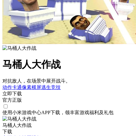
马桶人大作战
对抗敌人，在场景中展开战斗。
动作
卡通
像素
横屏
逃生
竞技
立即下载
官方正版
使用小米游戏中心APP
下载
，领丰富游戏
福利
及
礼包
马桶人大作战
下载