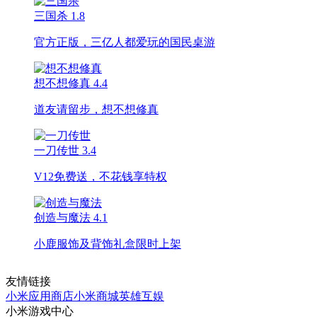
三国杀
1.8
官方正版，三亿人都爱玩的国民桌游
想不想修真
4.4
道友请留步，想不想修真
一刀传世
3.4
V12免费送，不花钱享特权
创造与魔法
4.1
小鹿服饰及背饰礼盒限时上架
友情链接
小米应用商店
小米商城
英雄互娱
小米游戏中心