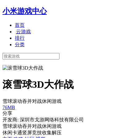
小米游戏中心
首页
云游戏
排行
分类
滚雪球3D大作战
雪球滚动吞并对战休闲游戏
76MB
分享
开发商: 深圳市戈游网络科技有限公司
雪球滚动吞并对战休闲游戏
休闲
卡通
竖屏
竞技
收集
解压