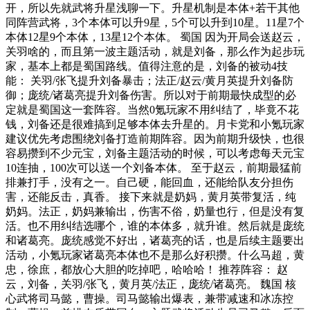
开，所以先就武将升星浅聊一下。升星机制是本体+若干其他
同阵营武将，3个本体可以升9星，5个可以升到10星。11星7个
本体12星9个本体，13星12个本体。 蜀国 因为开局会送赵云，
关羽啥的，而且第一波主题活动，就是刘备，那么作为起步玩
家，基本上都是蜀国路线。值得注意的是，刘备的被动4技
能： 关羽/张飞提升刘备暴击；法正/赵云/黄月英提升刘备防
御；庞统/诸葛亮提升刘备伤害。所以对于前期最快成型的必
定就是蜀国这一套阵容。当然0氪玩家不用纠结了，毕竟不花
钱，刘备还是很难搞到足够本体去升星的。月卡党和小氪玩家
建议优先考虑围绕刘备打造前期阵容。因为前期升级快，也很
容易攒到不少元宝，刘备主题活动的时候，可以考虑每天元宝
10连抽，100次可以送一个刘备本体。 至于赵云，前期最猛前
排兼打手，没有之一。自己硬，能回血，还能给队友分担伤
害，还能反击，真香。 接下来就是奶妈，黄月英带复活，纯
奶妈。法正，奶妈兼输出，伤害不俗，奶量也行，但是没有复
活。也不用纠结选哪个，谁的本体多，就升谁。然后就是庞统
和诸葛亮。庞统感觉不好出，诸葛亮的话，也是后续主题要出
活动，小氪玩家诸葛亮本体也不是那么好积攒。什么马超，黄
忠，徐庶，都放心大胆的吃掉吧，哈哈哈！ 推荐阵容： 赵
云，刘备，关羽/张飞，黄月英/法正，庞统/诸葛亮。 魏国 核
心武将司马懿，曹操。司马懿输出爆表，兼带减速和冰冻控