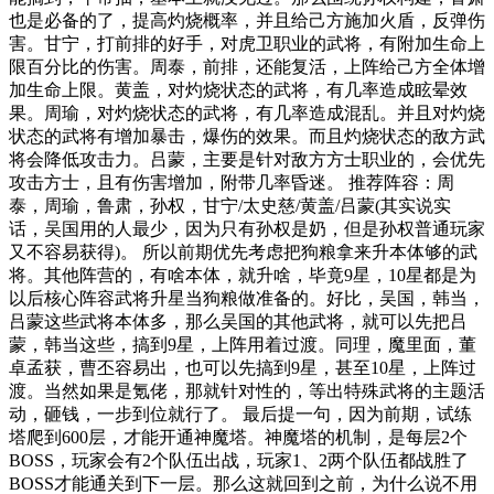
也是必备的了，提高灼烧概率，并且给己方施加火盾，反弹伤
害。甘宁，打前排的好手，对虎卫职业的武将，有附加生命上
限百分比的伤害。周泰，前排，还能复活，上阵给己方全体增
加生命上限。黄盖，对灼烧状态的武将，有几率造成眩晕效
果。周瑜，对灼烧状态的武将，有几率造成混乱。并且对灼烧
状态的武将有增加暴击，爆伤的效果。而且灼烧状态的敌方武
将会降低攻击力。吕蒙，主要是针对敌方方士职业的，会优先
攻击方士，且有伤害增加，附带几率昏迷。 推荐阵容：周
泰，周瑜，鲁肃，孙权，甘宁/太史慈/黄盖/吕蒙(其实说实
话，吴国用的人最少，因为只有孙权是奶，但是孙权普通玩家
又不容易获得)。 所以前期优先考虑把狗粮拿来升本体够的武
将。其他阵营的，有啥本体，就升啥，毕竟9星，10星都是为
以后核心阵容武将升星当狗粮做准备的。好比，吴国，韩当，
吕蒙这些武将本体多，那么吴国的其他武将，就可以先把吕
蒙，韩当这些，搞到9星，上阵用着过渡。同理，魔里面，董
卓孟获，曹丕容易出，也可以先搞到9星，甚至10星，上阵过
渡。当然如果是氪佬，那就针对性的，等出特殊武将的主题活
动，砸钱，一步到位就行了。 最后提一句，因为前期，试练
塔爬到600层，才能开通神魔塔。神魔塔的机制，是每层2个
BOSS，玩家会有2个队伍出战，玩家1、2两个队伍都战胜了
BOSS才能通关到下一层。那么这就回到之前，为什么说不用