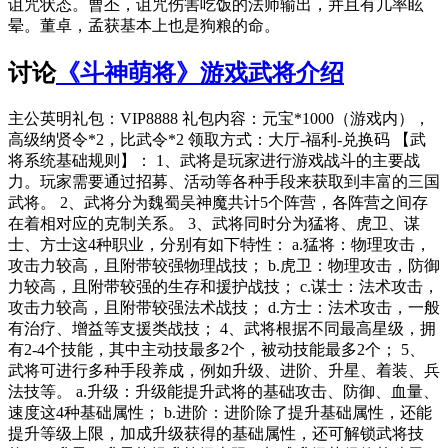
诅咒状态。曹丕，诅咒伤害吃饭的法师输出，并且有几率眩
晕。董卓，孟获基本上也是狗粮的命。
讨论
《斗神萌将》游戏武将介绍
主公英明礼包：VIP8888 礼包内容：元宝*1000（游戏内），
高级纳贤令*2，比武令*2 领取方式：大厅-福利-兑换码 【武
将系统基础规则】： 1、武将是玩家进行游戏战斗的主要战
力。玩家需要通过招募、活动等各种手段来获取到丰富的三国
武将。 2、武将分为魏蜀吴神魔共计5个阵营，各阵营之间存
在着相对应的克制关系。 3、武将同时分为猛将、虎卫、谋
士、方士这4种职业，分别有如下特性： a.猛将：物理攻击，
攻击力较高，且附带较强物理战技； b.虎卫：物理攻击，防御
力较高，且附带较强的生存和援护战技； c.谋士：法术攻击，
攻击力较高，且附带较强法术战技； d.方士：法术攻击，一般
有治疗、增益等支援类战技； 4、武将根据不同最高星级，拥
有2-4个技能，其中主动技最多2个，被动技能最多2个； 5、
武将可进行多种手段养成，例如升级、进阶、升星、着装、兵
法技等。 a.升级：升级能提升武将的基础攻击、防御、血量、
速度这4种基础属性； b.进阶：进阶除了提升基础属性，还能
提升等级上限，加成升级获得的基础属性，还可解锁武将技