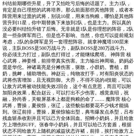
纠结前期哪些升星，升了又怕吃亏后悔的话题了。主力1队，
肯定是自己理想的武将培养。那么前面那些其他阵营，或者本
阵营用来过渡的武将，别说10星，用来当狗粮，哪怕是其他阵
营升到11星，你中期替换下来放到2队，也是主力。所以真的
没必要纠结怕升错了后悔。无非就是1队是你理想的阵容，2队
是一些杂牌军而已。但是也不影响。当然，你也可以提前规划
考虑，2队的杂牌军是另一套理想阵容。就拿神魔塔100层来
说，主队BOSS是500万战斗力，副队BOSS是280万战斗力。
你必须主力打过，副队也打得过，才能继续爬塔。 神阵营 核
心武将，神姜维，前排带真实伤害。主力输出神周瑜。奶妈必
需是华佗。神诸葛亮是分摊伤害，驱散，小群奶。曹植，群
奶，挑衅，辅助增伤。神赵云，纯物攻打手，对有阳炎状态的
武将伤害增加，且无视防御。大乔，不得不说的4技能，可以
让敌方武将被动技能失效2回合，这个有点意思，而且可以附
加阳炎效果，配合赵云，可以打出不少伤害。感觉袁绍，祝
融，孙尚香，关银屏基本上都是狗粮的命了…… 魔阵营 核心
武将，曹操，夏侯惊，张辽，这些貌似都要花不少钱才能搞
到。张辽前排，曹操，夏侯惊输出型，典韦爆发点杀型，吕布
残血斩杀收割并且可以己方全体回血。招蝉小奶妈，并且给敌
方上增伤BUFF。张春华小奶妈，并且可以给己方套盾，根据
状态不同给敌方上随机的减益状态许褚，前排，挨打给敌方上