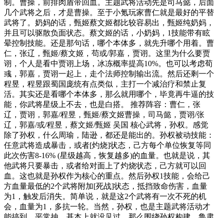
制。曹操，前排肉盾带回血。主题武将活动先是司马懿，后面
几个武将之后，才是曹操。至于小氪玩家曹仁就是最好的平替
武将了。奶妈的话，甄姬蔡文姬都比较容易出，甄姬纯奶妈，
并且可以驱散负面状态。蔡文姬的话，小奶妈，1技能带有眩
晕控制技能。还是那句话，哪个本体多，就先升哪个用着。曹
仁，张辽，甄姬/蔡文姬，苟或/郭嘉，贾诩。这里为什么要贾
诩，个人是看中贾诩上场，冰冻概率提高10%。也可以考虑荀
彧，郭嘉，贾诩一起上，走个法师控制输出流。然后还剩一个
程昱，程昱跟蜀国庞统有点类似，主打一个减治疗和禁止复
活。其实还是看哪个本体多，那么就用哪个，毕竟再牛逼的技
能，你武将星级上不去，也是白搭。 推荐阵容：曹仁，张
辽，贾诩，郭嘉/程昱，甄姬/蔡文姬曹操，司马懿，贾诩/张
辽，郭嘉/或/程昱，蔡文姬/甄姬 吴国 核心武将，孙权。感觉
除了孙权，什么周瑜，陆逊，都还是能出的。孙权被动技能：
任意武将造成暴击，或者[灼烧]状态，己方每个单位恢复等同
此次伤害8-16% (星级越高，恢复越多)的血量。也就是说，其
他武将只要暴击，或者给对面上了灼烧状态，己方就可以回
血。这也就是孙权作为核心的重点。然后孙权1技能，会给己
方血量最低的2个武将附加[死战]状态，抵挡致命伤害，血量
为1，触发后消失。简单说，就是这2个武将有一次不死的机
会，血量为1，多抗一轮。当然，孙权，也是主题武将活动才
能搞到，平常抽，基本上就没见过。那么围绕孙权构建，鲁肃