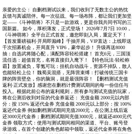
亲爱的主公： 自删档测试以来，我们收到了无数主公的热忱
反馈与真诚陪伴。每一次征战、每一场布阵，都让我们更加坚
定——《斗神萌将》不只是一款游戏，更是你我共同书写的三
国新篇。 如今，厚积薄发，正式登场！ 2026年7月7日 10:00，
《斗神萌将》全平台正式首发，邀您即刻入局，重定天下！
【首发重磅福利·开局即巅峰】千抽开局，VIP直达：上线即送
千次招募机会，开局直升 VIP6，豪华起步！ 升级再送8000
抽：自选武将随心配，满配阵容轻松搭建！ 首充6元，三国顶
流任选：超值首充，名将直接归入麾下！ 【特色玩法·轻松称
霸】放置减负，零氪可玩：挂机自动战斗，资源不掉队，散人
也能轻松上位！ 魏蜀吴混搭，无阵营束缚：打破传统三国卡
牌的阵营壁垒，你的脑洞，就是最强阵容！ 【删档测试充值
返利·正式发放】感谢您在删档计费测试期间的每一份信任与
投入。根据此前公布的返利规则，所有参与测试充值的玩家，
将在公测后收到对应的代金券返还： 充值金额 2000元以内部
分：按 150% 返还代金券 充值金额 2000元以上部分：按 100%
返还代金券 例如删档测试期间充值2000元，在公测上线后返
还3000元代金券；删档测试期间充值3000元，就返还4000元代
金券 领取方式：使用与测试期间相同的渠道、平台、账号登
录游戏，在首个创建的角色邮箱中领取，返还代金券将在角色