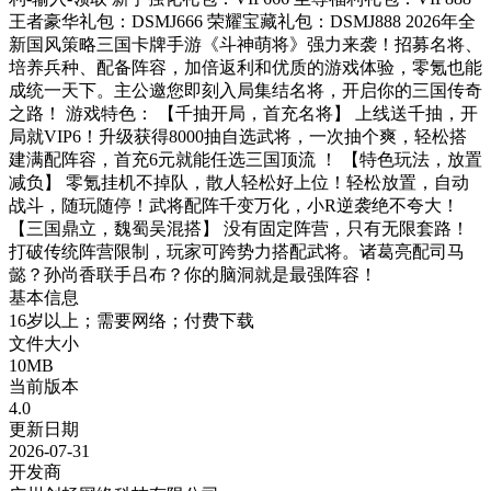
王者豪华礼包：DSMJ666 荣耀宝藏礼包：DSMJ888 2026年全
新国风策略三国卡牌手游《斗神萌将》强力来袭！招募名将、
培养兵种、配备阵容，加倍返利和优质的游戏体验，零氪也能
成统一天下。主公邀您即刻入局集结名将，开启你的三国传奇
之路！ 游戏特色： 【千抽开局，首充名将】 上线送千抽，开
局就VIP6！升级获得8000抽自选武将，一次抽个爽，轻松搭
建满配阵容，首充6元就能任选三国顶流 ！ 【特色玩法，放置
减负】 零氪挂机不掉队，散人轻松好上位！轻松放置，自动
战斗，随玩随停！武将配阵千变万化，小R逆袭绝不夸大！
【三国鼎立，魏蜀吴混搭】 没有固定阵营，只有无限套路！
打破传统阵营限制，玩家可跨势力搭配武将。诸葛亮配司马
懿？孙尚香联手吕布？你的脑洞就是最强阵容！
基本信息
16岁以上；需要网络；付费下载
文件大小
10MB
当前版本
4.0
更新日期
2026-07-31
开发商