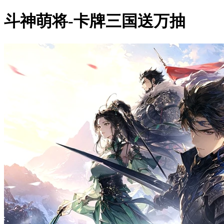
斗神萌将-卡牌三国送万抽