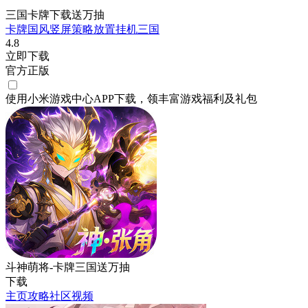
三国卡牌下载送万抽
卡牌
国风
竖屏
策略
放置挂机
三国
4.8
立即下载
官方正版
使用小米游戏中心APP
下载
，领丰富游戏
福利
及
礼包
斗神萌将-卡牌三国送万抽
下载
主页
攻略
社区
视频