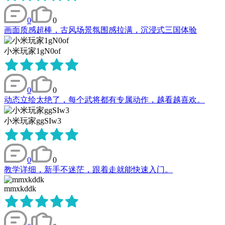
0
0
画面质感超棒，古风场景氛围感拉满，沉浸式三国体验
小米玩家1gN0of
0
0
动态立绘太绝了，每个武将都有专属动作，越看越喜欢。
小米玩家ggSIw3
0
0
教学详细，新手不迷茫，跟着走就能快速入门。
mmxkddk