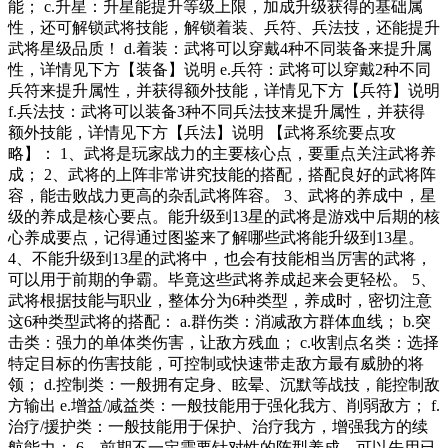
能； c.升星：升星能提升等级上限，加成升级获得的基础属
性，还可解锁武将技能，解锁着装、兵符、兵法技，还能提升
武将星级品质！ d.着装：武将可以穿戴4种不同装备来提升属
性，详情见下方【装备】说明 e.兵符：武将可以穿戴2种不同
兵符来提升属性，并获得额外技能，详情见下方【兵符】说明
f.兵法技：武将可以装备3种不同兵法技来提升属性，并获得
额外技能，详情见下方【兵法】说明 【武将系统要点攻
略】： 1、武将是玩家战力的主要核心点，要重点关注武将养
成； 2、武将的上阵非常讲究技能的搭配，搭配良好的武将阵
容，能击败战力更高的杂乱武将阵容。 3、武将的养成中，星
级的养成是核心要点。能升级到13星的武将是游戏中后期的核
心养成要点，记得通过图鉴来了解哪些武将能升级到13星。
4、不能升级到13星的武将中，也会有技能相当厉害的武将，
可以用于前期的争霸。毕竟这些武将养成起来会更轻松。 5、
武将根据技能与职业，整体分为6种类型，养成时，密切注意
这6种类型武将的搭配： a.群伤类：消减敌方群体血线； b.突
击类：强力的单体类伤害，让敌方残血； c.收割点名类：选择
特定目标的伤害技能，可控制或快速带走敌方最有威胁的将
领； d.控制类：一般拥有定身、眩晕、沉默等战技，能控制敌
方输出 e.增益/减益类：一般技能用于强化我方、削弱敌方； f.
治疗/援护类：一般技能用于保护、治疗我方，增强我方的续
航能力； 6、前期不一定需要针对性的阵型养成，可以先用已