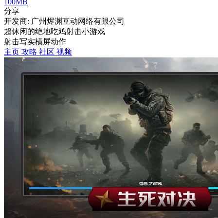
100MB
分享
开发商: 广州烬渊互动网络有限公司
超休闲的绝地吃鸡射击小游戏
射击
写实
横屏
动作
主页
攻略
社区
视频