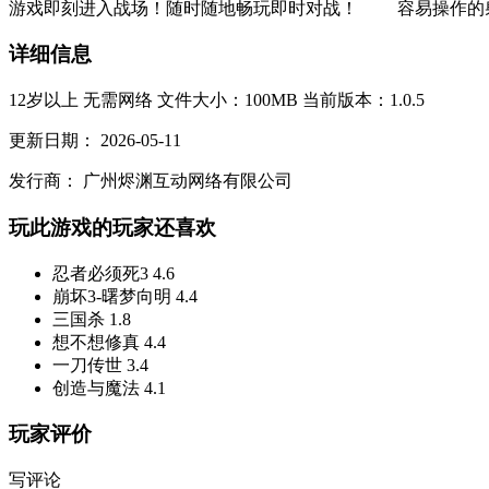
游戏即刻进入战场！随时随地畅玩即时对战！ 容易操作的射击
详细信息
12岁以上
无需网络
文件大小：100MB
当前版本：1.0.5
更新日期：
2026-05-11
发行商：
广州烬渊互动网络有限公司
玩此游戏的玩家还喜欢
忍者必须死3
4.6
崩坏3-曙梦向明
4.4
三国杀
1.8
想不想修真
4.4
一刀传世
3.4
创造与魔法
4.1
玩家评价
写评论