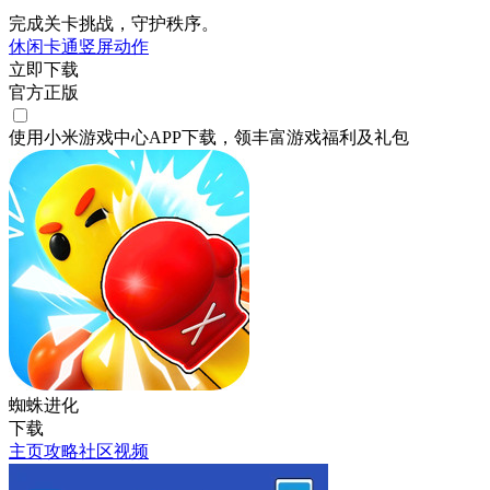
完成关卡挑战，守护秩序。
休闲
卡通
竖屏
动作
立即下载
官方正版
使用小米游戏中心APP
下载
，领丰富游戏
福利
及
礼包
蜘蛛进化
下载
主页
攻略
社区
视频