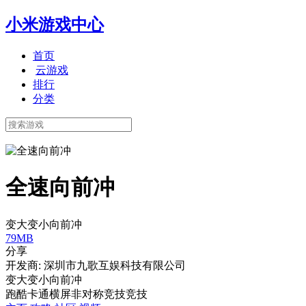
小米游戏中心
首页
云游戏
排行
分类
全速向前冲
变大变小向前冲
79MB
分享
开发商: 深圳市九歌互娱科技有限公司
变大变小向前冲
跑酷
卡通
横屏
非对称竞技
竞技