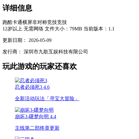
详细信息
跑酷
卡通
横屏
非对称竞技
竞技
12岁以上
无需网络
文件大小：79MB
当前版本：1.1
更新日期：
2026-05-09
发行商：
深圳市九歌互娱科技有限公司
玩此游戏的玩家还喜欢
忍者必须死3
4.6
全新活动玩法「寻宝大冒险」
崩坏3-曙梦向明
4.4
主线第二部终章更新