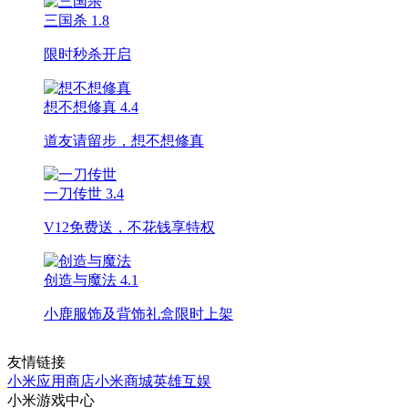
三国杀
1.8
限时秒杀开启
想不想修真
4.4
道友请留步，想不想修真
一刀传世
3.4
V12免费送，不花钱享特权
创造与魔法
4.1
小鹿服饰及背饰礼盒限时上架
友情链接
小米应用商店
小米商城
英雄互娱
小米游戏中心