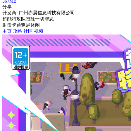
367MB
分享
开发商: 广州赤晨信息科技有限公司
超能特攻队扫除一切罪恶
射击
卡通
竖屏
休闲
主页
攻略
社区
视频