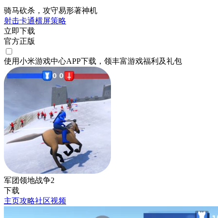
骑马砍杀，攻守易形著神机
射击
卡通
横屏
策略
立即下载
官方正版
使用小米游戏中心APP
下载
，领丰富游戏
福利
及
礼包
军团领地战争2
下载
主页
攻略
社区
视频