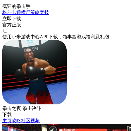
疯狂的拳击手
格斗
卡通
横屏
策略
竞技
立即下载
官方正版
使用小米游戏中心APP
下载
，领丰富游戏
福利
及
礼包
拳击之夜-拳击决斗
下载
主页
攻略
社区
视频