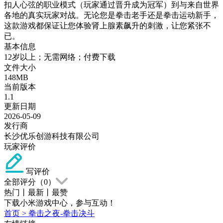
扣人心弦的职业模式（玩家通过晋升成为冠军）到与来自世界
各地的真实玩家对战。无论您是拳击老手还是拳击运动新手，
这款游戏都保证让您体验肾上腺素飙升的刺激，让您紧张不
已。
基本信息
12岁以上；无需网络；付费下载
文件大小
148MB
当前版本
1.1
更新日期
2026-05-09
发行商
长沙优乐创游科技有限公司
玩家评价
写评价
全部评分（
0
）
热门
丨
最新
丨
最赞
下载小米游戏中心，参与互动！
首页
>
拳击之夜-拳击决斗