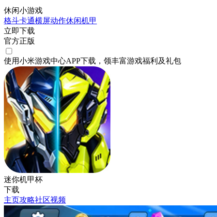
休闲小游戏
格斗
卡通
横屏
动作
休闲
机甲
立即下载
官方正版
使用小米游戏中心APP
下载
，领丰富游戏
福利
及
礼包
迷你机甲杯
下载
主页
攻略
社区
视频