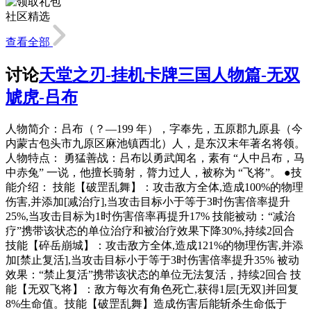
社区精选
查看全部
讨论
天堂之刃-挂机卡牌三国人物篇-无双
虓虎-吕布
人物简介：吕布（？—199 年），字奉先，五原郡九原县（今
内蒙古包头市九原区麻池镇西北）人，是东汉末年著名将领。
人物特点： 勇猛善战：吕布以勇武闻名，素有 “人中吕布，马
中赤兔” 一说，他擅长骑射，膂力过人，被称为 “飞将”。 ●技
能介绍： 技能【破罡乱舞】：攻击敌方全体,造成100%的物理
伤害,并添加[减治疗],当攻击目标小于等于3时伤害倍率提升
25%,当攻击目标为1时伤害倍率再提升17% 技能被动：“减治
疗”携带该状态的单位治疗和被治疗效果下降30%,持续2回合
技能【碎岳崩城】：攻击敌方全体,造成121%的物理伤害,并添
加[禁止复活],当攻击目标小于等于3时伤害倍率提升35% 被动
效果：“禁止复活”携带该状态的单位无法复活，持续2回合 技
能【无双飞将】：敌方每次有角色死亡,获得1层[无双]并回复
8%生命值。技能【破罡乱舞】造成伤害后能斩杀生命低于