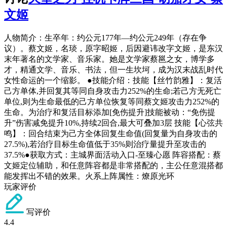
文姬
人物简介：生卒年：约公元177年—约公元249年（存在争
议）。蔡文姬，名琰，原字昭姬，后因避讳改字文姬，是东汉
末年著名的文学家、音乐家。她是文学家蔡邕之女，博学多
才，精通文学、音乐、书法，但一生坎坷，成为汉末战乱时代
女性命运的一个缩影。 ●技能介绍：技能【丝竹韵雅】：复活
己方单体,并回复其等同自身攻击力252%的生命;若己方无死亡
单位,则为生命最低的己方单位恢复等同蔡文姬攻击力252%的
生命。为治疗和复活目标添加[免伤提升]技能被动：“免伤提
升”伤害减免提升10%,持续2回合,最大可叠加3层 技能【心弦共
鸣】：回合结束为己方全体回复生命值(回复量为自身攻击的
27.5%),若治疗目标生命值低于35%则治疗量提升至攻击的
37.5%●获取方式：主城界面活动入口-至臻心愿 阵容搭配：蔡
文姬定位辅助，和任意阵容都是非常搭配的，主公任意混搭都
能发挥出不错的效果。火系上阵属性：燎原光环
玩家评价
写评价
4.4