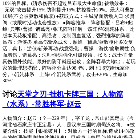
10%的目标。(斩杀伤害不超过吕布最大生命值) 被动效果：
“无双”攻击提升15%,防御提升15%,抗控提升20%。最大可叠加
10层(不会被驱散和偷取) ●获取方式：主城界面活动入口-求贤
阁（或限时活动也会投放） ●阵容推荐：阵容搭配：吕布+貂
蝉+典韦+曹操+诸葛亮+张飞阵容详解：该阵容6混沌体系，此
版本天花板搭配，高强攻，克制回血复活，强烈推荐的阵容，
吕布：游侠/对单高伤斩杀成长，貂蝉：辅助/驱散净化多次复
活，典韦：游侠/斩杀再动:战意强化，曹操：游侠/偷取属性:负
面增伤，诸葛亮：法师/侵蚀强化引爆侵蚀，张飞：战士/血量
真伤额外技能。最好的防守就是进攻，全阵容暴力输出，老玩
家的最理想搭配，阵容评分高达98.4%，剩下1.6交给玩家评
分。6混沌体系：上阵6个混沌系武将，攻击+20%，生命加
30%`
讨论
天堂之刃-挂机卡牌三国：人物篇
（水系）-常胜将军-赵云
人物简介：赵云（？—229 年），字子龙，常山郡真定县（今
河北省石家庄市正定县）人，是汉末三国时期蜀汉名将。 ●技
能介绍： 技能【银枪破月】：对敌方一行的目标,造成144%攻
击的物理伤害,附加[冰魄镇魂]。目标身上每层[冰魄镇魂]提升