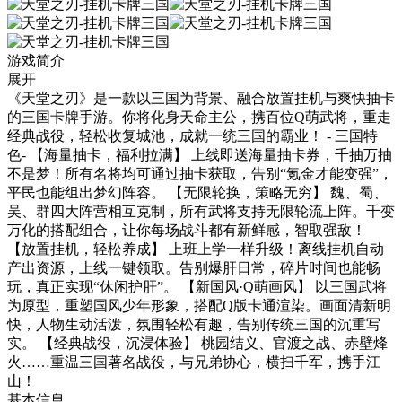
游戏简介
展开
《天堂之刃》是一款以三国为背景、融合放置挂机与爽快抽卡
的三国卡牌手游。你将化身天命主公，携百位Q萌武将，重走
经典战役，轻松收复城池，成就一统三国的霸业！ - 三国特
色- 【海量抽卡，福利拉满】 上线即送海量抽卡券，千抽万抽
不是梦！所有名将均可通过抽卡获取，告别“氪金才能变强”，
平民也能组出梦幻阵容。 【无限轮换，策略无穷】 魏、蜀、
吴、群四大阵营相互克制，所有武将支持无限轮流上阵。千变
万化的搭配组合，让你每场战斗都有新鲜感，智取强敌！
【放置挂机，轻松养成】 上班上学一样升级！离线挂机自动
产出资源，上线一键领取。告别爆肝日常，碎片时间也能畅
玩，真正实现“休闲护肝”。 【新国风·Q萌画风】 以三国武将
为原型，重塑国风少年形象，搭配Q版卡通渲染。画面清新明
快，人物生动活泼，氛围轻松有趣，告别传统三国的沉重写
实。 【经典战役，沉浸体验】 桃园结义、官渡之战、赤壁烽
火……重温三国著名战役，与兄弟协心，横扫千军，携手江
山！
基本信息