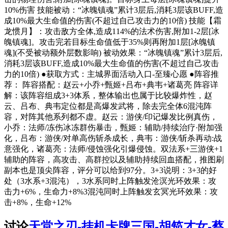
10%伤害 技能被动：“冰魄镇魂”累计3层后,消耗3层该BUFF,造
成10%最大生命值的伤害(不超过自己攻击力的10倍) 技能【霜
龙惯月】：攻击敌方全体,造成114%的法术伤害,附加1-2层[冰
魄镇魂]。攻击完若目标生命值低于35%则再附加1层[冰魄镇
魂](不受被动额外层数影响) 被动效果：“冰魄镇魂”累计3层后,
消耗3层该BUFF,造成10%最大生命值的伤害(不超过自己攻击
力的10倍) ●获取方式：主城界面活动入口-至臻心愿 ●阵容推
荐： 阵容搭配：赵云+小乔+甄姬+吕布+典韦+诸葛亮 阵容详
解：该阵容组成3+3体系，整体输出也属于比较爆炸性，赵
云、吕布、典韦定位都是高爆发武将，除去完全体6混沌阵
容，对阵其他系列都不虚。赵云：游侠/印记爆发比例真伤，
小乔：法师/冻伤冰冻群伤暴击，甄姬：辅助/持续治疗·附加强
化，吕布：游侠/对单高伤斩杀成长，典韦：游侠/斩杀再动:战
意强化，诸葛亮：法师/侵蚀强化引爆侵蚀。双法系+三游侠+1
辅助的阵容，高攻击、高群控以及辅助持续回血搭配，推图刷
副本也是顶尖阵容，评分可以给到97分。3+3说明：3+3的好
处（3水系+3混沌），3水系同时上阵触发沧溟光环效果：攻
击力+6%，生命力+8%3混沌同时上阵触发玄冥光环效果：攻
击+8%，生命+12%
讨论
天堂之刃-挂机卡牌三国-胡笳才女-蔡