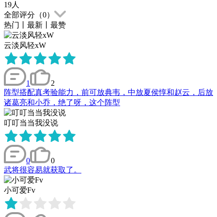
19
人
全部评分（
0
）
热门
丨
最新
丨
最赞
云淡风轻xW
1
2
阵型搭配真考验能力，前可放典韦，中放夏侯惇和赵云，后放
诸葛亮和小乔，绝了呀，这个阵型
叮叮当当我没说
0
0
武将很容易就获取了。
小可爱Fv