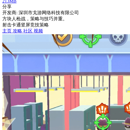
213MB
分享
开发商: 深圳市戈游网络科技有限公司
方块人枪战，策略与技巧并重。
射击
卡通
竖屏
竞技
策略
主页
攻略
社区
视频