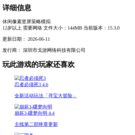
详细信息
休闲
像素
竖屏
策略
模拟
12岁以上
需要网络
文件大小：144MB
当前版本：15.3.0
更新日期：
2026-06-11
发行商：
深圳市戈游网络科技有限公司
玩此游戏的玩家还喜欢
忍者必须死3
4.6
全新活动玩法「寻宝大冒险」
崩坏3-曙梦向明
4.4
主线第二部终章更新