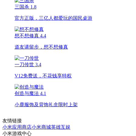
三国杀
1.8
官方正版，三亿人都爱玩的国民桌游
想不想修真
4.4
道友请留步，想不想修真
一刀传世
3.4
V12免费送，不花钱享特权
创造与魔法
4.1
小鹿服饰及背饰礼盒限时上架
友情链接
小米应用商店
小米商城
英雄互娱
小米游戏中心