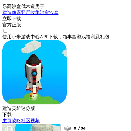
乐高沙盒伐木造房子
建造
像素
竖屏
收集
治愈
沙盒
立即下载
官方正版
使用小米游戏中心APP
下载
，领丰富游戏
福利
及
礼包
建造英雄迷你版
下载
主页
攻略
社区
视频