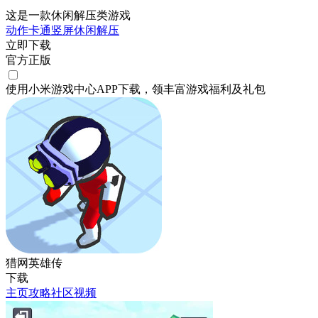
这是一款休闲解压类游戏
动作
卡通
竖屏
休闲
解压
立即下载
官方正版
使用小米游戏中心APP
下载
，领丰富游戏
福利
及
礼包
猎网英雄传
下载
主页
攻略
社区
视频