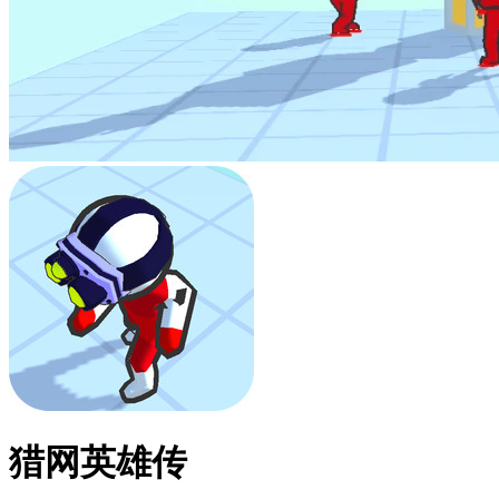
猎网英雄传