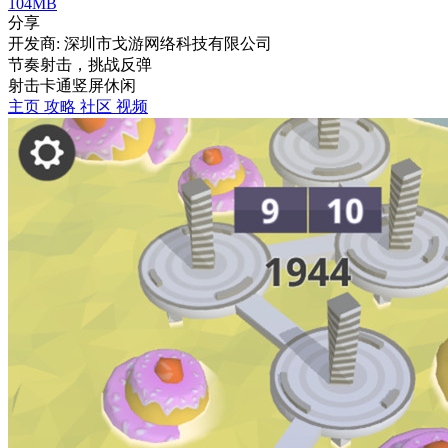
104MB
分享
开发商: 深圳市戈游网络科技有限公司
节奏射击，挑战反弹
射击
卡通
竖屏
休闲
主页
攻略
社区
视频