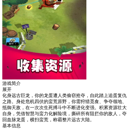
游戏简介
展开
化身远古巨龙，你的龙蛋遭人类偷窃抢夺，自此踏上追蛋复仇
之路。身处危机四伏的蛮荒原野，你需狩猎觅食、争夺领地、
抵御天敌，在一次次生死搏斗中不断进化变强。积累资源壮大
自身，凭借智慧与蛮力化解险境，撕碎所有阻拦你的敌人，夺
回血脉龙蛋，横扫蛮荒，称霸整片远古大陆。
基本信息