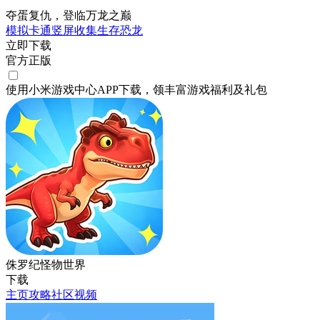
夺蛋复仇，登临万龙之巅
模拟
卡通
竖屏
收集
生存
恐龙
立即下载
官方正版
使用小米游戏中心APP
下载
，领丰富游戏
福利
及
礼包
侏罗纪怪物世界
下载
主页
攻略
社区
视频