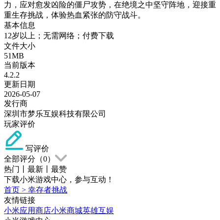
力，应对愈发凶险的僵尸攻势，在绝境之中坚守阵地，迎接重
重生存挑战，体验热血紧张的防守战斗。
基本信息
12岁以上；无需网络；付费下载
文件大小
51MB
当前版本
4.2.2
更新日期
2026-05-07
发行商
深圳市梦乐互娱科技有限公司
玩家评价
写评价
全部评分（
0
）
热门
丨
最新
丨
最赞
下载小米游戏中心，参与互动！
首页
>
幸存者挑战
友情链接
小米应用商店
小米商城
英雄互娱