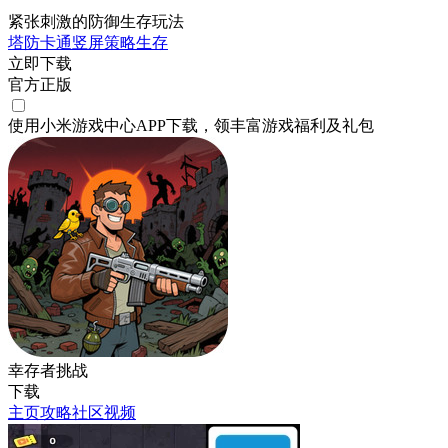
紧张刺激的防御生存玩法
塔防
卡通
竖屏
策略
生存
立即下载
官方正版
使用小米游戏中心APP
下载
，领丰富游戏
福利
及
礼包
幸存者挑战
下载
主页
攻略
社区
视频