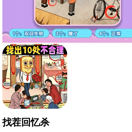
找茬回忆杀