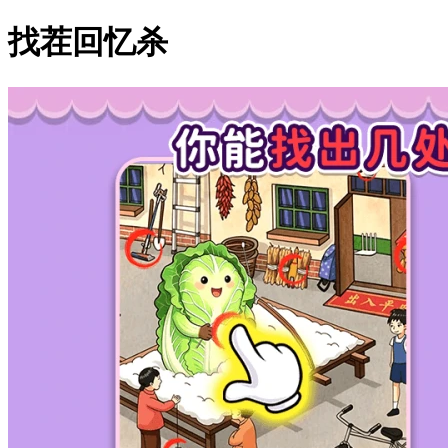
找茬回忆杀