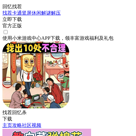
回忆找茬
找茬
卡通
竖屏
休闲
解谜
解压
立即下载
官方正版
使用小米游戏中心APP
下载
，领丰富游戏
福利
及
礼包
找茬回忆杀
下载
主页
攻略
社区
视频