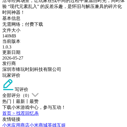
活等经典场景，让玩家在找不同的过程中重温旧时光，同时体
验 “现代元素乱入” 的反差乐趣，是怀旧与解压兼具的碎片化
时间神器！
基本信息
无需网络；付费下载
文件大小
140MB
当前版本
1.0.3
更新日期
2026-05-27
发行商
深圳市锋玩时刻科技有限公司
玩家评价
写评价
全部评分（
0
）
热门
丨
最新
丨
最赞
下载小米游戏中心，参与互动！
首页
>
找茬回忆杀
友情链接
小米应用商店
小米商城
英雄互娱