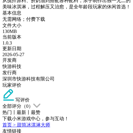
从搅拌原料、挤奶油到搭配各种配料，亲手制作出独一无二的
美味冰淇淋，过程解压又治愈，是全年龄段玩家的休闲首选！
基本信息
无需网络；付费下载
文件大小
130MB
当前版本
1.0.3
更新日期
2026-05-27
开发商
快游科技
发行商
深圳市快游科技有限公司
玩家评价
写评价
全部评分（
0
）
热门
丨
最新
丨
最赞
下载小米游戏中心，参与互动！
首页
>
甜筒冰淇淋大师
友情链接