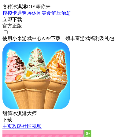
各种冰淇淋DIY等你来
模拟
卡通
竖屏
休闲
美食
解压
治愈
立即下载
官方正版
使用小米游戏中心APP
下载
，领丰富游戏
福利
及
礼包
甜筒冰淇淋大师
下载
主页
攻略
社区
视频