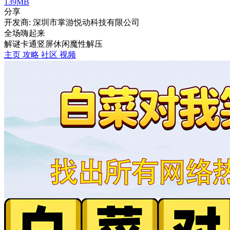
139MB
分享
开发商: 深圳市掌游悦动科技有限公司
全场嗨起来
解谜
卡通
竖屏
休闲
魔性
解压
主页
攻略
社区
视频