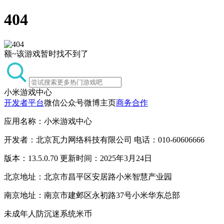
404
额~该游戏暂时找不到了
小米游戏中心
开发者平台
微信公众号
微博主页
商务合作
应用名称：小米游戏中心
开发者：北京瓦力网络科技有限公司 电话：010-60606666
版本：13.5.0.70 更新时间：2025年3月24日
北京地址：北京市昌平区安居路小米智慧产业园
南京地址：南京市建邺区永初路37号小米华东总部
未成年人防沉迷系统
米币