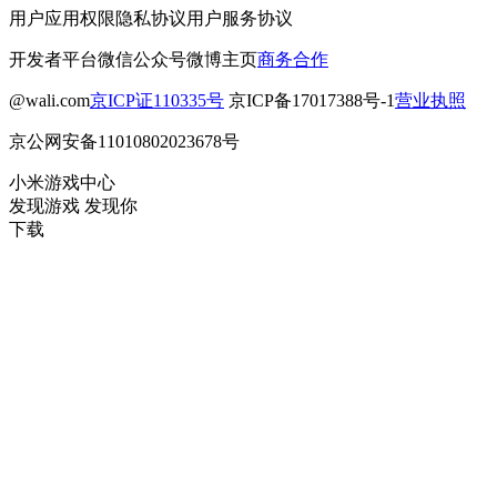
用户应用权限
隐私协议
用户服务协议
开发者平台
微信公众号
微博主页
商务合作
@wali.com
京ICP证110335号
京ICP备17017388号-1
营业执照
京公网安备11010802023678号
小米游戏中心
发现游戏 发现你
下载