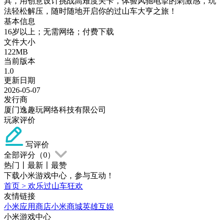
具，用创意设计挑战高难度关卡，体验风驰电掣的刺激感，玩
法轻松解压，随时随地开启你的过山车大亨之旅！
基本信息
16岁以上；无需网络；付费下载
文件大小
122MB
当前版本
1.0
更新日期
2026-05-07
发行商
厦门逸趣玩网络科技有限公司
玩家评价
写评价
全部评分（
0
）
热门
丨
最新
丨
最赞
下载小米游戏中心，参与互动！
首页
>
欢乐过山车狂欢
友情链接
小米应用商店
小米商城
英雄互娱
小米游戏中心