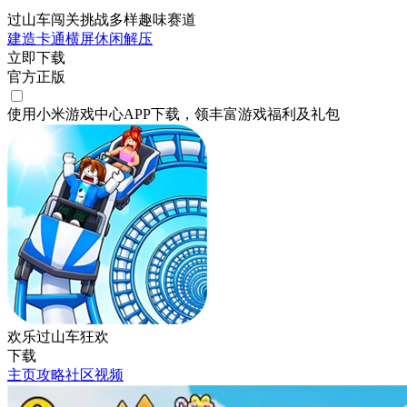
过山车闯关挑战多样趣味赛道
建造
卡通
横屏
休闲
解压
立即下载
官方正版
使用小米游戏中心APP
下载
，领丰富游戏
福利
及
礼包
欢乐过山车狂欢
下载
主页
攻略
社区
视频