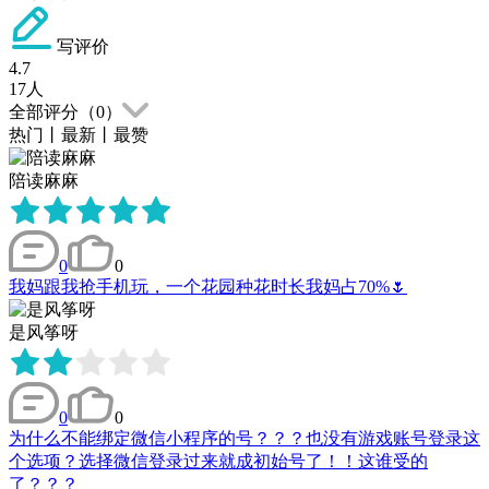
写评价
4.7
17
人
全部评分（
0
）
热门
丨
最新
丨
最赞
陪读麻麻
0
0
我妈跟我抢手机玩，一个花园种花时长我妈占70%🌷
是风筝呀
0
0
为什么不能绑定微信小程序的号？？？也没有游戏账号登录这
个选项？选择微信登录过来就成初始号了！！这谁受的
了？？？