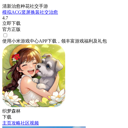
清新治愈种花社交手游
模拟
ACG
竖屏
换装
社交
治愈
4.7
立即下载
官方正版
使用小米游戏中心APP
下载
，领丰富游戏
福利
及
礼包
织梦森林
下载
主页
攻略
社区
视频