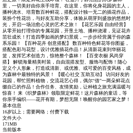
里，一切美好由你亲手培育。在这里，你将化身花园的主人，
播种浇水、培育数百种鲜花，搭配设计独一无二的插花作品，
装扮个性花坊，与好友互助分享，体验从萌芽到盛放的悠然时
光，开启一场治愈心灵的艺术之旅！ 【花艺乐园 自由经营】
从零开始打理你的专属花园，开垦土地、播种浇灌，见证花卉
茁壮成长！打造四季如画的梦幻景观，一步步经营属于你的森
系乐园！ 【百种花卉 创意搭配】 数百种特色鲜花等你图鉴，
搭配色彩与花型，设计优雅插花作品！从清新花束到华丽花
篮，发挥艺术创造力，惊艳整个森林！ 【百变衣橱 风尚穿
搭】 解锁海量精美时装，自由混搭发型、服饰与配饰！随心
定义个人形象，打造或清新、或优雅、或可爱的百变风格，成
为森林中最独特的风景！ 【暖心社交 互助互动】 访问好友的
花园，帮忙照料植物，交流花艺心得，偶尔“借”一两朵鲜花点
缀自己的作品！合作任务、友情奖励，让种植之旅充满温暖与
惊喜！ 来《织梦森林》领取限定鲜花！这片森林的童话，等
你亲手编织——花开有期，梦想无限！唤醒你的园艺家之梦！
基本信息
16岁以上；需要网络；付费下载
文件大小
171MB
当前版本