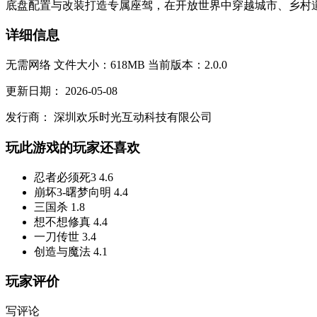
底盘配置与改装打造专属座驾，在开放世界中穿越城市、乡村道
详细信息
无需网络
文件大小：618MB
当前版本：2.0.0
更新日期：
2026-05-08
发行商：
深圳欢乐时光互动科技有限公司
玩此游戏的玩家还喜欢
忍者必须死3
4.6
崩坏3-曙梦向明
4.4
三国杀
1.8
想不想修真
4.4
一刀传世
3.4
创造与魔法
4.1
玩家评价
写评论