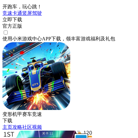
开跑车，玩心跳！
竞速
卡通
竖屏
驾驶
立即下载
官方正版
使用小米游戏中心APP
下载
，领丰富游戏
福利
及
礼包
变形机甲赛车竞速
下载
主页
攻略
社区
视频