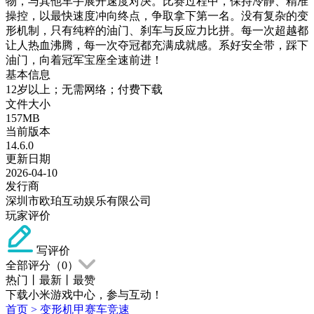
物，与其他车手展开速度对决。比赛过程中，保持冷静、精准
操控，以最快速度冲向终点，争取拿下第一名。没有复杂的变
形机制，只有纯粹的油门、刹车与反应力比拼。每一次超越都
让人热血沸腾，每一次夺冠都充满成就感。系好安全带，踩下
油门，向着冠军宝座全速前进！
基本信息
12岁以上；无需网络；付费下载
文件大小
157MB
当前版本
14.6.0
更新日期
2026-04-10
发行商
深圳市欧珀互动娱乐有限公司
玩家评价
写评价
全部评分（
0
）
热门
丨
最新
丨
最赞
下载小米游戏中心，参与互动！
首页
>
变形机甲赛车竞速