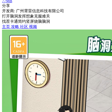
77MB
分享
开发商: 广州霄雷信息科技有限公司
打开脑洞发挥想象克服难关
找茬
卡通
简约
竖屏
烧脑
脑洞
主页
攻略
社区
视频