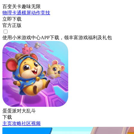
百变关卡趣味无限
物理
卡通
横屏
动作
竞技
立即下载
官方正版
使用小米游戏中心APP
下载
，领丰富游戏
福利
及
礼包
蛋蛋派对大乱斗
下载
主页
攻略
社区
视频