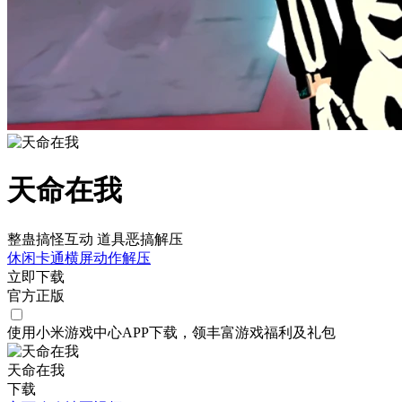
天命在我
整蛊搞怪互动 道具恶搞解压
休闲
卡通
横屏
动作
解压
立即下载
官方正版
使用小米游戏中心APP
下载
，领丰富游戏
福利
及
礼包
天命在我
下载