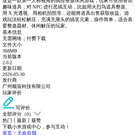
这是一款第一人称视角的搞怪整蛊休闲游戏，玩家可使用各类
趣味道具，对 NPC 进行恶搞互动，比如用火烈鸟道具整蛊、
用 X 光透视、用相机拍照等，还能将道具出售获取收益。游
戏玩法轻松解压，充满无厘头的搞笑元素，操作简单，适合喜
爱整蛊题材、休闲解压的玩家。
基本信息
无需网络；付费下载
文件大小
368MB
当前版本
2.0.2
更新日期
2026-05-30
发行商
广州顺宸科技有限公司
玩家评价
写评价
全部评分（
0
）
热门
丨
最新
丨
最赞
下载小米游戏中心，参与互动！
首页
>
天命在我