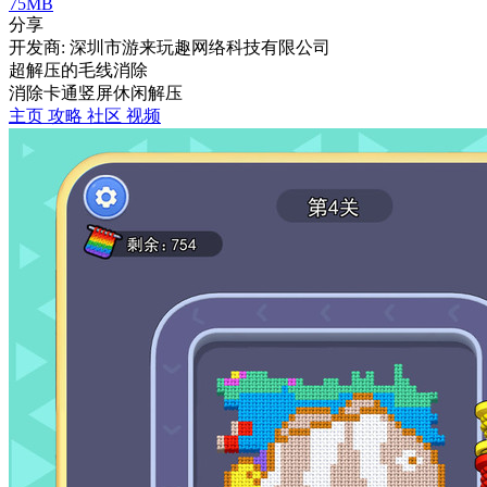
75MB
分享
开发商: 深圳市游来玩趣网络科技有限公司
超解压的毛线消除
消除
卡通
竖屏
休闲
解压
主页
攻略
社区
视频