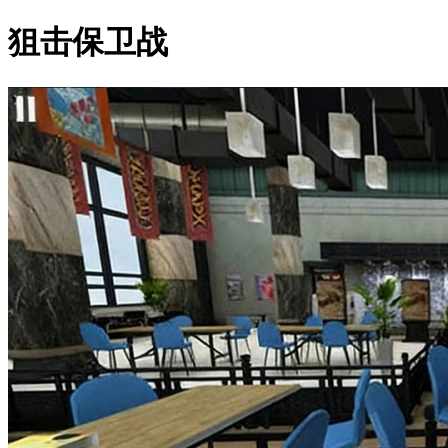
狙击保卫战