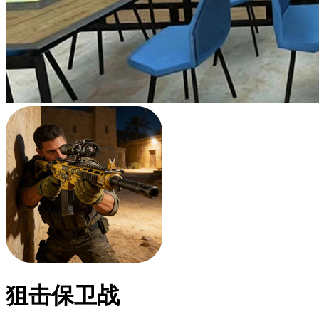
狙击保卫战