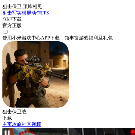
狙击保卫 顶峰相见
射击
写实
横屏
动作
FPS
立即下载
官方正版
使用小米游戏中心APP
下载
，领丰富游戏
福利
及
礼包
狙击保卫战
下载
主页
攻略
社区
视频