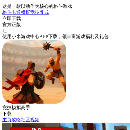
这是一款以动作为核心的格斗游戏
格斗
卡通
横屏
竞技
养成
立即下载
官方正版
使用小米游戏中心APP
下载
，领丰富游戏
福利
及
礼包
竞技模拟高手
下载
主页
攻略
社区
视频