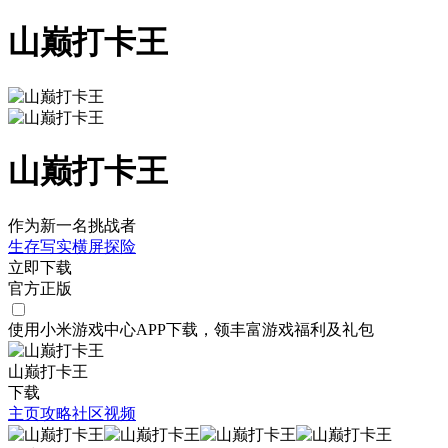
山巅打卡王
山巅打卡王
作为新一名挑战者
生存
写实
横屏
探险
立即下载
官方正版
使用小米游戏中心APP
下载
，领丰富游戏
福利
及
礼包
山巅打卡王
下载
主页
攻略
社区
视频