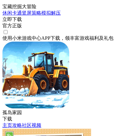
宝藏挖掘大冒险
休闲
卡通
竖屏
策略
模拟
解压
立即下载
官方正版
使用小米游戏中心APP
下载
，领丰富游戏
福利
及
礼包
孤岛家园
下载
主页
攻略
社区
视频