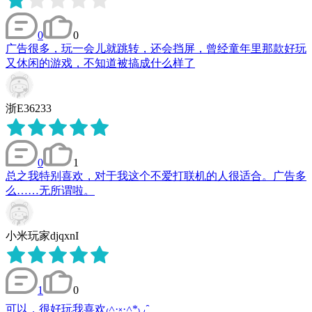
0
0
广告很多，玩一会儿就跳转，还会挡屏，曾经童年里那款好玩
又休闲的游戏，不知道被搞成什么样了
浙E36233
0
1
总之我特别喜欢，对于我这个不爱打联机的人很适合。广告多
么……无所谓啦。
小米玩家djqxnI
1
0
可以，很好玩我喜欢₍˄·͈༝·͈˄*₎◞ ̑