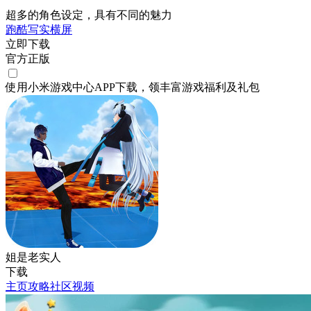
超多的角色设定，具有不同的魅力
跑酷
写实
横屏
立即下载
官方正版
使用小米游戏中心APP
下载
，领丰富游戏
福利
及
礼包
姐是老实人
下载
主页
攻略
社区
视频