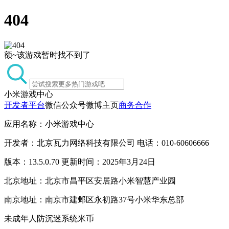
404
额~该游戏暂时找不到了
小米游戏中心
开发者平台
微信公众号
微博主页
商务合作
应用名称：小米游戏中心
开发者：北京瓦力网络科技有限公司 电话：010-60606666
版本：13.5.0.70 更新时间：2025年3月24日
北京地址：北京市昌平区安居路小米智慧产业园
南京地址：南京市建邺区永初路37号小米华东总部
未成年人防沉迷系统
米币