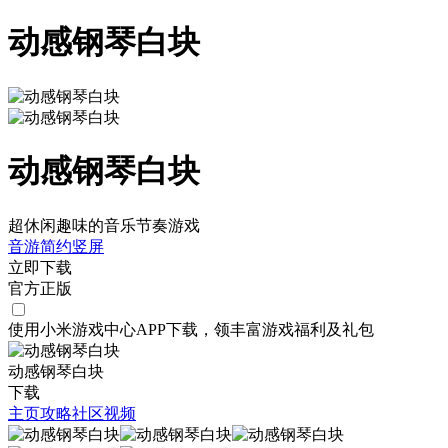
动感钢琴白块
动感钢琴白块
超休闲趣味的音乐节奏游戏
音游
简约
竖屏
立即下载
官方正版
使用小米游戏中心APP
下载
，领丰富游戏
福利
及
礼包
动感钢琴白块
下载
主页
攻略
社区
视频